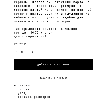
кармана: накладной нагрудный карман с
клапаном, повторяющий прообраз. и
дополнительный мини-карман, встроенный
прямо в нижнюю резинку и сделанный из
любопытства: получилось удобно для
мелочи и симпатично по форме.
тип предмета: свитшот на молнии
состав: 100% хлопок
цвет: коричневый
размер
S
M
L
XL
добавить в корзину
добавить в вишлист
детали
состав
уход
таблица размеров