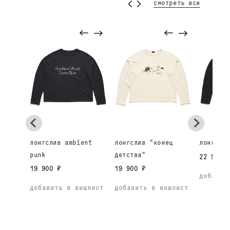
смотреть все
лонгслив ambient
лонгслив "конец
лонгсли
punk
детства"
22 900 
19 900 ₽
19 900 ₽
добавит
добавить в вишлист
добавить в вишлист