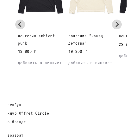
лонгслив ambient
лонгслив "конец
лонгсли
punk
детства"
22 900 
19 900 ₽
19 900 ₽
добавит
добавить в вишлист
добавить в вишлист
лукбук
клуб Offret Circle
о бренде
возврат